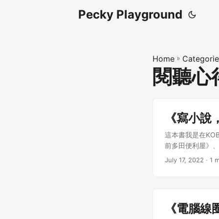
Pecky Playground
Home
»
Categorie
閱聽心
《寫小說
這本書我是在KO
前多田便利屋》、
小說家的寫作微建
July 17, 2022
· 1 m
下小說怎麼寫，剛
出6點來與大家分
的衣服不一定是
的小說。 寫小說
《電腦線
適合自己，如果