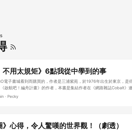
s
得
，不用太規矩》6點我從中學到的事
BO電子書城看到而購買的，作者是三浦紫苑，於1976年出生於東京，是
《啟航吧！編舟計畫》的作者，本書是集結作者在《網路雜誌Cobalt》
議」文章，進行一些增修之後出版的書籍。 我最近想試著寫寫看小說，
in · Pecky
好看到這本書的標題，覺得蠻有趣的，於是購買回來閱讀。 我從這本書
享： 喜歡的小說和擅長的小說可能不一樣 品味這種東西千差萬別、各不
適合自己的衣服，即使覺得「我喜歡這樣的小說」，但自己真正擅長的也
之前可以多嘗試了解自己，自己喜歡什麼、自己擅長什麼，人很有趣，有
圈》心得，令人驚嘆的世界觀！（劇透）
沒有多多嘗試了解自己的話就永遠不會知道自己適合什麼，嘗試之後如果