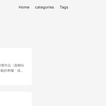
Home
categories
Tags
得獎作品《真幌站
連載的專欄「成為
所以有小小研究一
學到不少，我就選
相同。正如你喜歡
許是完全不同類型
時候喜歡的不一定
覺得不適合自己，