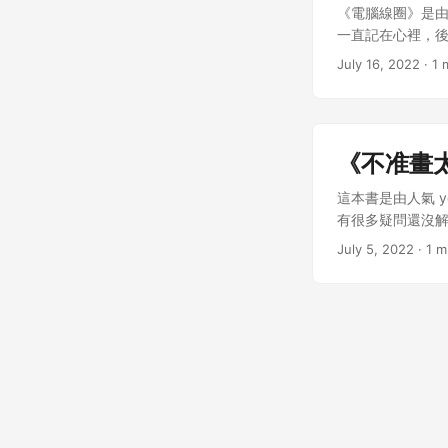
那也是一個很大的
《電腦線圈》是
花時間，但寫作
一直記在心裡，後來
要前置準備與練習
印象是世界觀好
July 16, 2022
· 1 
式 故事也有公式
本，太新版本的
便當」等等，有
切。剛開始故事
發想的困難，並
界，電腦是浮空
要好好利用不要浪
竟然可以放得下
到的故事公式紀錄
《不准畫
細緻。 我好喜歡
是分成3個階段
觀比較特別，我想
這本書是由人氣 
說世界，高潮則
得有點吃力，尤
有很多疑問還沒
餘韻的收尾。 看
角色 故事圍繞在
念，我在其他地方
來的，因為資料
July 5, 2022
· 1 m
麼剛好每個人都在
我自己平常在練
好。 短篇小說最
到這樣個性的角
格，甚至會禁止
接想到角色對話和
色，我覺得角色設
想起來也是滿荒謬
而是犀利的思維
完全拒絕別人接
比較有效率，這三
的大轉折或是角
關於勇子我印象
從零學習：避免因
可能會被拿來作
表情特別溫柔，跟
多筆記，未來還可
面，將會成為故事
智被寫成一對，在
蠻差的，所以很推
搖主角內心的言
用對稱的手法，營
的戳中我的弱點
即使只是小事，只
到愧疚，想去都
要好好找資料，不
圖 書中提到描寫