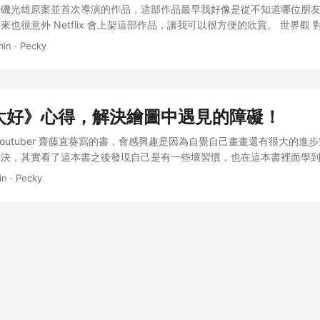
收穫！ 我最近也試著寫了短短一篇2700字左右的小說，我自己是覺得
由磯光雄原案並首次導演的作品，這部作品最早我好像是從不知道哪位朋
真的算是創作入門很好的方式，因為只要一支筆一張紙就可以開始了，不
也很意外 Netflix 會上架這部作品，讓我可以很方便的欣賞。 世界觀
一堆。目前我的第一篇小說還在調整中，未來會再放上部落格，歡迎賞光
有趣！會讓我想到我自己設定的世界觀，他也是有與現實世界不同的空間
min · Pecky
，例如「在河邊打一架，一定會和對方變成朋友」、「在戰場上提到家人
電腦寵物不能進去，不然可能會因為版本不合而讓身體消失，對於常摸電
特定的角色配置或是當發生一個劇情時，後面通常會如何發展。公式可以
與角色巧妙的介紹了世界觀，可以很快進入狀況，也看得到這個世界是一
且能夠讓讀者更投入在故事之中，因為這些公式都是長年累月人類覺得最
投影的，還可以拿起來砸東西，讓我忍不住想那到底是什麼材質！還有角
費。 我們可以隨時將公式紀錄下來，未來在發想故事的時候隨時可以應用
一個釣竿！在細節中呈現世界觀讓我很喜歡，電腦釣竿底部還可以拿起來
在我的卡片盒筆記裡面，也許未來會用到。 短篇小說的架構 書中所介紹
太好》心得，解決繪圖中遇見的障礙！
所有眼鏡婆婆的道具，雖然在故事中都是非法的，但也顯得他很特別。 因
，分別是「開頭」、「高潮」和「結尾」，開頭的地方要用漂亮的手法來把
在試著要讓觀眾理解世界觀的時候也比較辛苦，畢竟集數才26集，我自
youtuber 齋藤直葵寫的書，會感興趣是因為自覺自己畫畫還有很大的進
是當故事有巨大轉折，事件急轉直下的時候或主角情感最豐富澎湃的時候
其在解釋誰和什麼網域連結的時候，因為都是靠對話解釋，我有點跟不上
解決，其實看了這本書之後發現自己是有一些壞習慣，也在這本書裡面學
起來好像很簡單，其實蠻難的，因為我自己有嘗試寫寫看，就發現自己有
優子、勇子、文惠、大智、原研等人之中，雖然在看的時候會小小的吐槽
比較少看到寫得那麼明確的。 我在這本書主要學到的有三點： 關於練習
量不夠，所以說即使知道架構怎麼用，仍然還需要寫作技術的輔助，相輔
in · Pecky
場啦！但我蠻喜歡角色之間的互動，很自然也很有趣。 優子是主角，說
習的時候通常不會想太多，就是可能看到一張圖不錯就試著臨摹看看。以
重視的是犀利的思維與讀後的餘韻 作者推測一般人想故事的方法分成兩種
色被當成主角，但也不減欣賞這個作品的樂趣，我覺得有趣的地方是除了
自己完全模仿別人的作品，只能將別人的圖裡喜歡的部分試著加入進自己
置身的情境，另一種是想描寫「某種情感」、氛圍或主題。 短篇小說最
計都有一種陰鬱的特質，也有可能是因為畫風和顏色的關係讓我這樣覺得
的，好處是我的畫風變得完全不像任何人的畫風。 書中提到的臨摹比較
和讀後的餘韻。當我們在構思短篇小說的時候，首先要先決定故事的「高
近，到後來慢慢敞開心房，可能是因為我自己偏好這樣的故事，我很開心
點是： 問自己想從臨摹中學到什麼：讓自己專注練習一個項目 清除自己
色情感最豐富的時候，而兩種模式的人應用這個技巧時，先想到角色對話
比較深刻的是有一次京子差點從毀壞的設施掉下來時，勇子救了京子，那
自己的繪畫習慣而讓練習與學習成效降低 新發現要紀錄到自己的筆記裡
為小說的高潮，先想到某種情感氛圍或主題的人，即將爆發某種情感的情
一開始描寫的臉很緊繃的樣子差很多，從這裡開始我就在想她一定也是個
以複習 我在創作者的我是如何使用卡片盒筆記法？裡也有提到第三點，
的高潮。 可以作為高潮發展的故事劇情事件 當掌握了角色性格之後，可
故事中表現雖然都是死對頭，但從鬼故事那集來看，2人不只很像，在畫
崇學習到的東西要做紀錄，在這邊也推薦給大家。 關於完稿： 畫圖之前
行或事件是什麼？這就是作品中的高潮。還是回歸角色的內心，什麼事對
造出2人根本天造地設的一對，還蠻可愛的。 原研根本陰鬱角色擔當，
，雖然我的創作方式是很直覺式的，依靠放空來畫畫，但有時候在畫特定
要對於角色來說是重要的，就可以作為高潮來發展故事。 描寫環境或建
市傳說所說的「那邊」找觀奈，導致一系列的事件，雖然是劇情所需，但
然細節不知道怎麼畫的情況下，呈現出來的畫面也會不好看。 這本書算
環境和建築物可以先畫平面圖，我也才發現其實寫小說前置思考很重要，