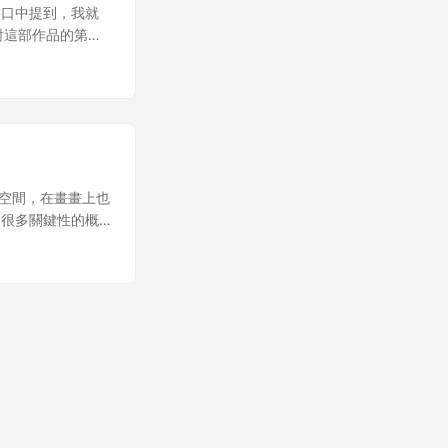
還蠻有趣的，雖然很
友口中提到，我就
用像畫畫或設計還
 對這部作品的第一
。 故事劇情的公
，空間還有分版
的人之後一定會領
腦的我感覺很輕
讓創作者免於從頭
個擁有新科技的世
好看的故事架構，
色身上的小腰包，
。 我就有將我看
當話筒，設計的好
的短篇小說的架構
為這部作品的世界
觀眾帶進自己的小
己在看的時候會覺
步空間，在畫畫上也
，而結尾則要是有
，這邊比較可惜。
到很多關鍵性的概
很多描寫是寫不出
最好每個故事都這
： 臨摹的三大要點
相成才會讓作品更
實話我好像很少看
前對自己比較嚴
模式，第一種是直
一些負責丑角的角
畫的圖中，現在回
重視的不是架構，
。 勇子從一開始
有目的性，好處是
潮」，也就是故事
她有這樣的轉變。
原有的創作習慣，
的人，那段對話就
時動畫描寫的勇子
：人腦不可靠，多
境或彰顯主題的場
好人。 文惠和大
因為我自己記性也
以試著想像可以動
面的呈現上還特別
要找資料 這一點真
於角色是重要的，
他因為觀奈的死而感
主題的時候還是需
築物可以先畫平面
我還是覺得哎呀也
是寫給插畫家的
除了環境和建築