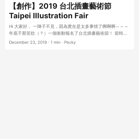
為什麼當初要那麼鑽牛角尖XDDD 也因為小時候這個習慣，每
【創作】2019 台北插畫藝術節
當我看到喜歡的畫風，讓我興起想畫畫的心情，我絕對不會開
Taipei Illustration Fair
著那張圖畫，而是記著看到喜歡的作品部分的感受，回去自己
的筆記本裡面再畫一次，雖然這樣根本和原畫不像，但也潛移
Hi 大家好， 一陣子不見，因為實在是太多事情了啊啊啊～～～
默化中影響了我的畫風。 後續隨著認識更多人和進入設計業
年底干那笑欸（？）一個衝動報名了台北插畫藝術節！ 當時公
界，眼界大開！我也開始慢慢放寬我的標準，開始接受去找資
司手上有一個大案子在跑，幾乎是全公司在關注的那種，家裡
December 23, 2019
· 1 min · Pecky
料來參考是一個好方法。 經歷那麼多之後，如果要現在的我來
貓咪還發生寄生蟲事件，每天都要清理消毒，家裡也要全部消
回答這個問題，我其實會建議你做現在可以做且現在最想做的
毒，差點兒瘋掉～～（還不只這些咧，回憶起來真的覺得我到
事情就好了。 例如你可以像我一樣，看到喜歡的圖就回去默
底是怎麼渡過這些時間的啊！？） 也很慶幸當初會報名就是因
畫，你也可以今天就想要畫一個動物，於是上網找資料看著圖
為我年中的時候創作的非常多的畫，即使是在極度爆炸的時期
去畫。可以畫畫看寫實版本，你也可以把造型簡單化變成卡通
都還能用最低標順利通過。 這次參加其實也完全保持著反正沒
版本。 也不用執著於一定要看某一類型的作品，你甚至可以從
參加過，那就來玩啊～ 報名費比我想像中貴QQ，但看在主題太
電影、小說、新聞任何你生活中的人事時地物裡面去找出靈
適合我還是硬著頭皮付款。 一開始還以為A區是有背板的，一
感。 「風格」這件事其實就是在你每一個當下實際去畫所呈現
直在煩惱要怎麼辦，結果在做設計物的時候仔細一看，才發現
出來的某一部分只屬於你的標記。 這個標記可能是你習慣的工
是沒有背板的XDDDD 傻眼歸傻眼，倒覺得幸運，那陣子有點周
具，也可能是你喜歡的配色或是形狀。 甚至什麼畫風都畫得出
轉不靈，剛好省一筆XD 既然是部落格，就簡單說說這次展位準
來，也可以是你的「風格」。 每個人都不一樣，甚至每個人每
備的思考方式吧！ 之前應好朋友的邀請（非常台灣生活化的插
一個人生階段都不一樣。 如果要微觀來看，其實你每創作一個
畫家，身為台灣人一定會有共鳴Ning Lo 黃鼠狼的鹽
作品，你的所謂的「風格」就會變化一點。 所以不要再糾結有
（@ningloart）• Instagram 相片與影片），有湊熱鬧蹭草率祭
沒有風格，去做你每一個當下最想創作的東西！ 我們是
的攤位，也趁機觀察大家的攤位。 先思考一下自己手上的畫