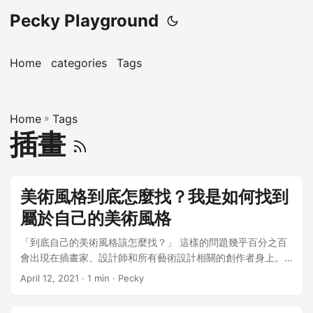
Pecky Playground
Home
categories
Tags
Home
»
Tags
插畫
美術風格到底怎麼找？我是如何找到
屬於自己的美術風格
「到底自己的美術風格該怎麼找？」 這樣的問題幾乎百分之百
會出現在插畫家、設計師和所有藝術設計相關的創作者身上。
我先分享我自己的經驗。 我小時候很死腦筋。 很堅持不管畫什
April 12, 2021
· 1 min · Pecky
麼都要用背的，不可以直接看著參考圖畫，這樣才叫「會畫一
個東西」。 真的是自己給自己很大的壓力😂！ 我到現在還不懂