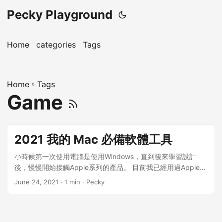
Pecky Playground
Home
categories
Tags
Home
»
Tags
Game
2021 我的 Mac 必備軟體工具
小時候第一次使用電腦是使用Windows，直到後來學習設計
後，慢慢開始接觸Apple系列的產品。 目前我已經用過Apple系
列的3台電腦，這邊整理出我現在最常使用的軟體工具： 1.
June 24, 2021
· 1 min · Pecky
Adobe 系列 這系列可能大部分人都知道了，就是專門在設計設
計軟體的公司出的一系列設計工具。 我自己最常使用的是以下
3 個： Photoshop 這個是我第一個接觸的Adobe，是在我大約
國中時期就接觸了，當時為了學電繪，自己悶著頭在網路上找