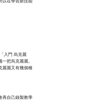
所以在學習新技能
「入門 烏克麗
備一把烏克麗麗。
克麗麗又有幾個種
會再自己錄製教學