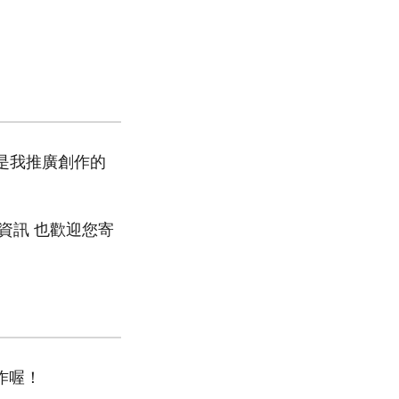
裡是我推廣創作的
資訊 也歡迎您寄
作喔！