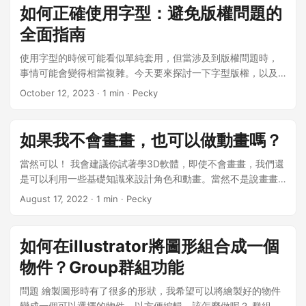
目的是要取得這個路徑的資訊。 下一步我們使用快捷鍵
如何正確使用字型：避免版權問題的
Ctrl(Command)+C 把這個路徑的資訊複製起來。 來到「車」
全面指南
這個圖層，使用快捷鍵 P 將position 這個屬性叫出來： 「選
擇」position這個屬性（這部很重要哦～）： 使用
使用字型的時候可能看似單純套用，但當涉及到版權問題時，
Ctrl(Command)+V 貼上，你會發現車車的 position 屬性多了一
事情可能會變得相當複雜。今天要來探討一下字型版權，以及
些 key： 有些位置跑掉沒關係，在 key 全部選取的時候可以進
設計師、企業和一般人該如何正確地使用它們。 為什麼字型版
October 12, 2023
· 1 min · Pecky
行調整，把他調到適當的位置： 播放看看就會發現車車跟著路
權如此重要？ 商業用途與個人用途的差異 使用字型的目的決定
徑移動囉～ 接下來就可以幫他 key 上旋轉的動畫，就變成一個
了你是否需要支付版權費。個人用途和商業用途是兩回事，後
車車在移動的動畫啦～ 另外補充一個可能會遇到的問題，如果
者往往需要購買商業授權。個人使用通常是例如自己製作生日
如果我不會畫畫，也可以做動畫嗎？
你遇到路徑的方向跟你要的不一樣，會遇到這個問題通常是因
卡給家人、自己製作自己使用的貼紙等等不涉及商業用途行為
為你的路徑是在 illustrator 裡面繪製的，這個的話可以回到
的使用，商業用途則是例如設計師接案、在公司製作專案，中
當然可以！ 我會建議你試著學3D軟體，即使不會畫畫，我們還
illustrator 來修正哦～ 先選取要修正的路徑： 在選單的 物件 >
間有經過商業交易的都算是商業用途喔～ 法律問題 不正當使用
是可以利用一些基礎知識來設計角色和動畫。當然不是說畫畫
路徑 > 反轉路徑方向，點擊之後就會反轉了哦～ 之後再重新把
字型可能導致法律問題，包括但不限於罰款和訴訟。某些字體
對3D動畫沒有幫助，但只要學會一些基礎的解剖學、動畫原理
August 17, 2022
· 1 min · Pecky
路徑放到 AE 裡就可以了👍🏻️ 試試看吧！
公司甚至會免費開發使用，但如果被發現被使用在商業專案上
就可以對在3D動畫的設計過程有幫助。 雖然我畫畫已經滿久的
且發現你沒有授權，會來告你喔！ 什麼是字型版權？ 字型設計
時間了，我可以就大學時學習3D動畫的經驗和大家分享。 我自
需要花費非常大的功夫，尤其是中文字型，設計師需花費大量
認不算是畫得很好的人，但我很喜歡角色，當時每天每天都在
如何在illustrator將圖形組合成一個
時間和精力來創造字型，所以他們有權限制字型的使用。我們
畫角色，所以也有研究一點解剖學，因此人體肌肉可以怎麼轉
物件？Group群組功能
使用者也可以抱持著支持他們的心情來付費使用！ 如何合法使
動、POSE怎麼擺、比例怎麼抓都多少懂一點，後來沒想到在
用字型 最簡單的方式就是購買正版授權了，這不僅支持設計
3D的世界裡這些概念都有用上。我可以跟大家分享的是我一開
問題 繪製圖形時有了很多的形狀，我希望可以將繪製好的物件
師，也確保了你避免了法律問題。網路上的免費字型不代表可
始學習3D軟體的時候其實很沒有信心，我印象很深刻的是我還
變成一個可以選擇的物件，以方便編輯，該怎麼做呢？ 群組完