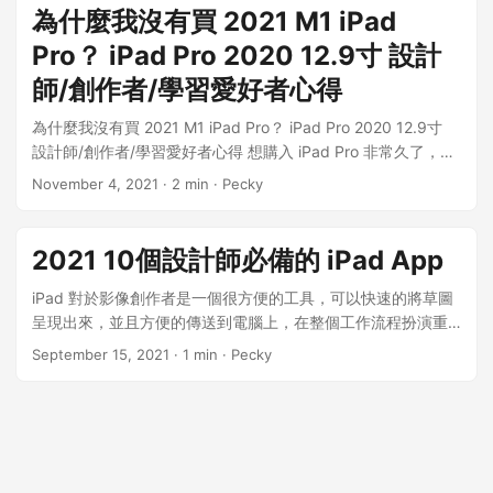
number checked 後來仔細想想可能是發展中國家，購買新款
為什麼我沒有買 2021 M1 iPad
iPad 負擔不起，且之前疫情的關係，需要一台 iPad 來上線上
Pro？ iPad Pro 2020 12.9寸 設計
課程（視訊），才會有人在這個時間點購買如此舊款的產品。
說到這邊你可能已經很驚訝的發現這台 iPad mini 竟然還可以視
師/創作者/學習愛好者心得
訊！？ 真的可以喔！我到現在還可以下載到 Zoom ，並且可以
為什麼我沒有買 2021 M1 iPad Pro？ iPad Pro 2020 12.9寸
開啟使用，雖然我現在沒有這個需求，還是覺得很神奇！ 現在
設計師/創作者/學習愛好者心得 想購入 iPad Pro 非常久了，尤
來看看他還可以做什麼事吧！ 閱讀 我一直有閱讀電子書的習
其是 2018 年 Apple 更新了 iPad Pro 的外觀和超級好用的
慣，雖然已經有 iPad 2018 和 iPad pro 2020 ，但 iPad mini
November 4, 2021
· 2 min · Pecky
Apple Pencil 2 ！可惜當時礙於預算原因且需求沒有現在那麼
這種體型和重量在閱讀上還是比較舒服，也比手機螢幕大！ 目
大，當時只有拿來塗鴉的需求，所以 9.7 寸、可以使用 Apple
前 iOS 9 還可以下載的閱讀器是 Marvin 、樂天Kobo（App
Pencil 一代的 iPad 2018對我來說就夠了。 經過3年，在我購
Store會下載舊版的相容性版本）、hyread 3 、Google play 圖
2021 10個設計師必備的 iPad App
入 M1 晶片的 Mac mini 之後，Apple竟發表了M1 晶片的 iPad
書。 基本上這已經是所有我有在使用的閱讀 App 了！...
Pro！一直很好奇螢幕刷新率 120 Hz 究竟寫起來怎麼樣，還有
iPad 對於影像創作者是一個很方便的工具，可以快速的將草圖
Apple Pencil 2 究竟好不好用（其實我光看可以磁吸充電就香
呈現出來，並且方便的傳送到電腦上，在整個工作流程扮演重
到一個不行，一代的充電方式即使充電很快，還是讓我很怕會
要角色。 我目前擁有的 iPad 是 iPad 2018 ，算是入門級機
September 15, 2021
· 1 min · Pecky
弄斷他的充電頭。），而且我好想要 Procreate 的圖層可以多
型，最近預期要更換至 iPad pro 2021 ，未來再和大家分享心
一點，有時候工作可能會用到，如果遇到需要保留製作過程的
得。 其實 iPad 2018 就可以完成我大部分的需求，可以說
專案（預備被修改用），圖層數就會爆多。iPad 2018 畢竟是
Apple 真的很厲害，可以將軟體優化的那麼好，會想要更換是
入門款，圖層數量還是少了 iPad pro 一節，不是很方便。 除此
因為無法開大圖畫畫和螢幕不夠大，不過就算換新，我還是會
之外，我得老實說，我大部分的需求在 iPad 2018 都可以做
繼續使用 iPad 2018，也可以分享給家人使用。 以下來分享我
到，像看 YouTube 、 打文章、玩遊戲（有些會閃退就是了，但
使用 iPad 最常使用的 App： 繪圖設計 Procreate Procreate®